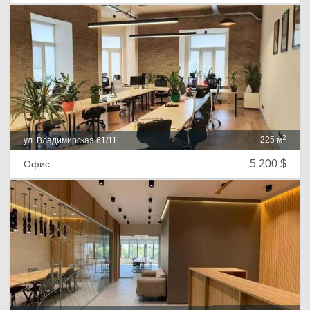
2
225 м
ул. Владимирская 61/11
5 200 $
Офис