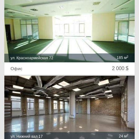
2
185 м
ул. Красноармейская 72
2 000 $
Офис
2
24 м
ул. Нижний вал 17