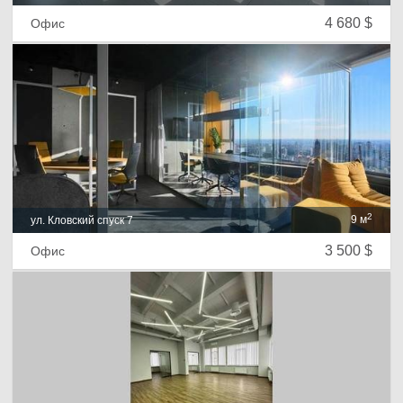
4 680 $
Офис
2
9 м
ул. Кловский спуск 7
3 500 $
Офис