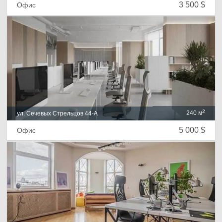
3 500 $
Офис
2
240 м
ул. Сечевых Стрельцов 44-А
5 000 $
Офис