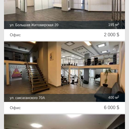
2
195 м
ул. Большая Житомирская 20
2 000 $
Офис
2
400 м
ул. саксаганского 70А
6 000 $
Офис