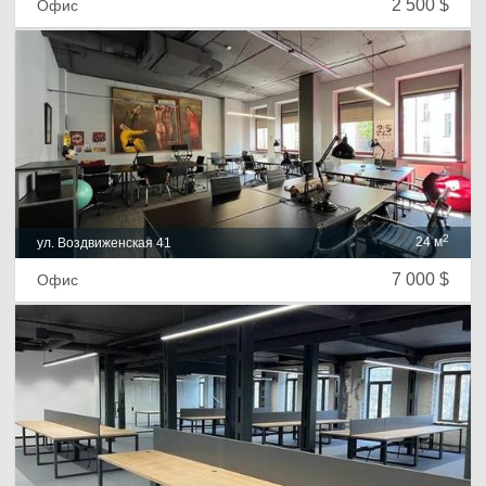
2 500 $
Офис
2
24 м
ул. Воздвиженская 41
7 000 $
Офис