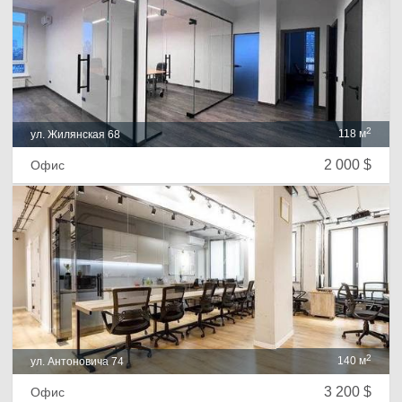
2
118 м
ул. Жилянская 68
2 000 $
Офис
2
140 м
ул. Антоновича 74
3 200 $
Офис