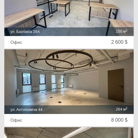
2
150 м
ул. Барбюса 28А
2 600 $
Офис
2
264 м
ул. Антоновича 44
8 000 $
Офис