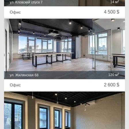
2
14 м
ул. Кловский спуск 7
4 500 $
Офис
2
120 м
ул. Жилянская 68
2 600 $
Офис