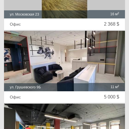
2
16 м
ул. Московская 23
2 368 $
Офис
2
11 м
ул. Грушевского 9Б
5 000 $
Офис