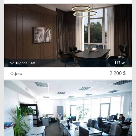
2
117 м
ул. Щорса 34А
2 200 $
Офис