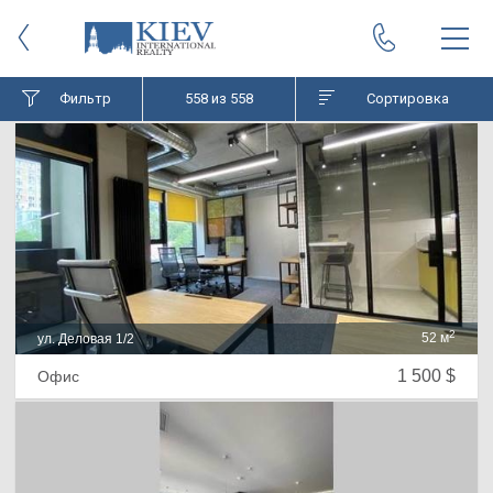
Фильтр
558
из 558
Сортировка
2
52 м
ул. Деловая 1/2
1 500 $
Офис