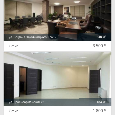
2
248 м
ул. Богдана Хмельницкого 37/2Б
3 500 $
Офис
2
183 м
ул. Красноармейская 72
1 800 $
Офис