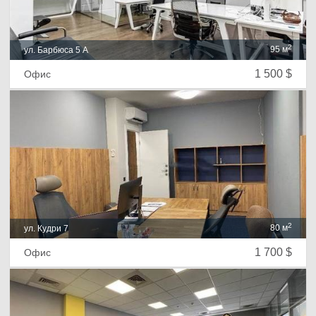
2
95 м
ул. Барбюса 5 А
1 500 $
Офис
2
80 м
ул. Кудри 7
1 700 $
Офис