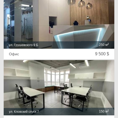
2
250 м
ул. Грушевского 9 Б
9 500 $
Офис
2
150 м
ул. Кловский спуск 7