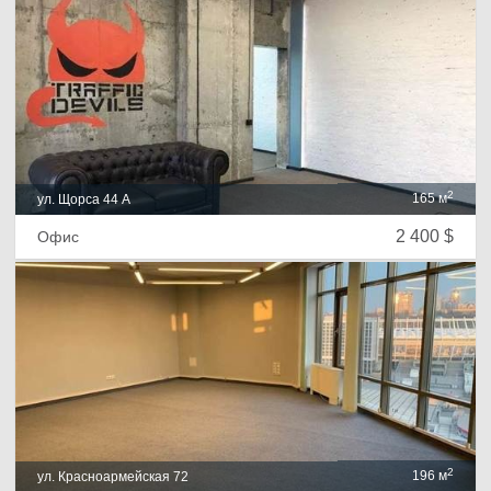
2
165 м
ул. Щорса 44 А
2 400 $
Офис
2
196 м
ул. Красноармейская 72