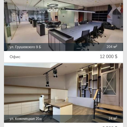
2
204 м
ул. Грушевского 9 Б
12 000 $
Офис
2
24 м
ул. Кожемяцкая 20а