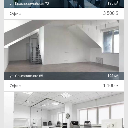
2
195 м
ул. Красноармейская 72
3 500 $
Офис
2
195 м
ул. Саксаганского 85
1 100 $
Офис