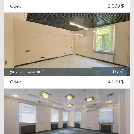
2 000 $
Офис
2
170 м
ул. Ивана Франко 11
4 000 $
Офис