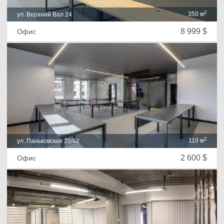
2
350 м
ул. Верхний Вал 24
8 999 $
Офис
2
110 м
ул. Паньковская 20/82
2 600 $
Офис