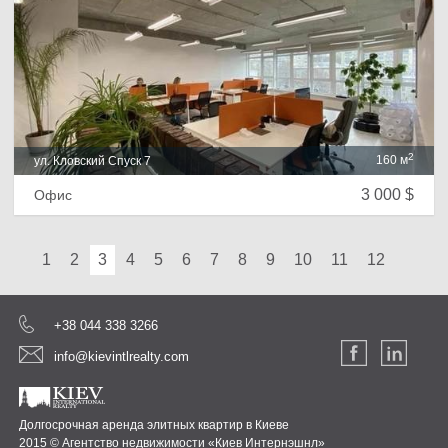
2
160 м
ул. Кловский Спуск 7
3 000 $
Офис
1
2
3
4
5
6
7
8
9
10
11
12
+38 044 338 3266
info@kievintlrealty.com
Долгосрочная аренда элитных квартир в Киеве
2015 © Агентство недвижимости «Киев Интернэшнл»