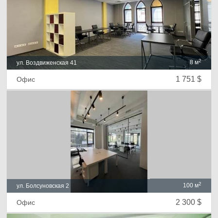
2
8 м
ул. Воздвиженская 41
1 751 $
Офис
2
100 м
ул. Болсуновская 2
2 300 $
Офис