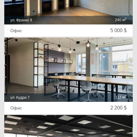
2
240 м
ул. Франко 9
5 000 $
Офис
2
112 м
ул. Кудри 7
2 200 $
Офис