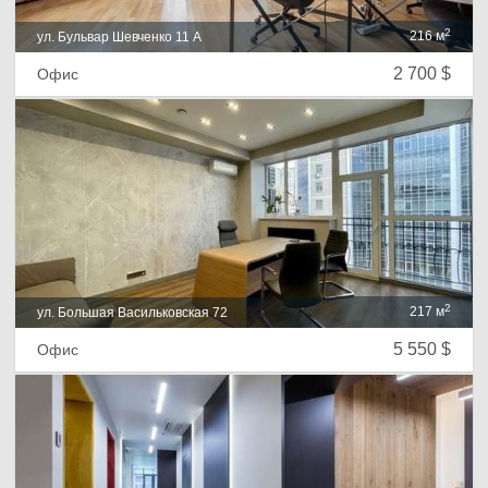
2
216 м
ул. Бульвар Шевченко 11 А
2 700 $
Офис
2
217 м
ул. Большая Васильковская 72
5 550 $
Офис