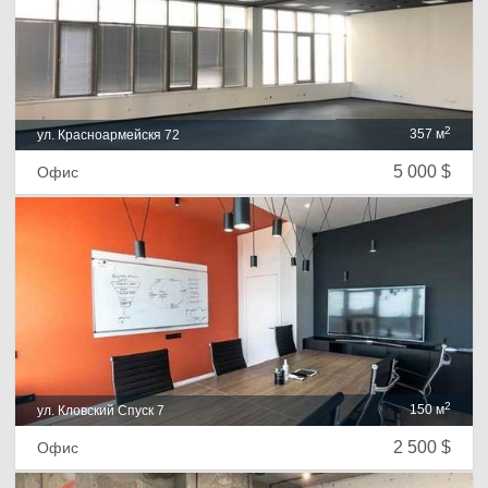
2
357 м
ул. Красноармейскя 72
5 000 $
Офис
2
150 м
ул. Кловский Спуск 7
2 500 $
Офис