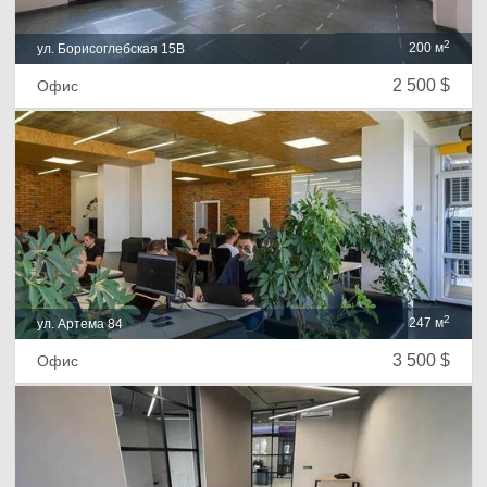
2
200 м
ул. Борисоглебская 15В
2 500 $
Офис
2
247 м
ул. Артема 84
3 500 $
Офис