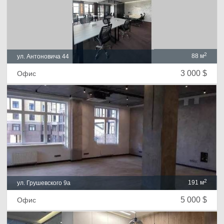
2
88 м
ул. Антоновича 44
3 000 $
Офис
2
191 м
ул. Грушевского 9а
5 000 $
Офис