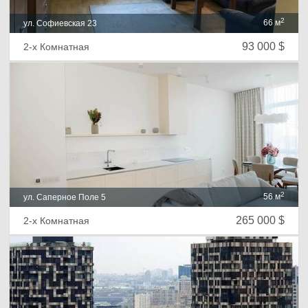
2
66 м
ул. Софиевская 23
93 000 $
2-х Комнатная
2
56 м
ул. Саперное Поле 5
265 000 $
2-х Комнатная