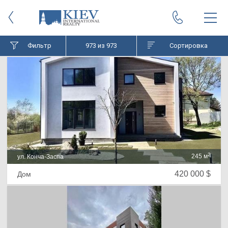
Фильтр
973
из 973
Сортировка
2
245 м
ул. Конча-Заспа
420 000 $
Дом