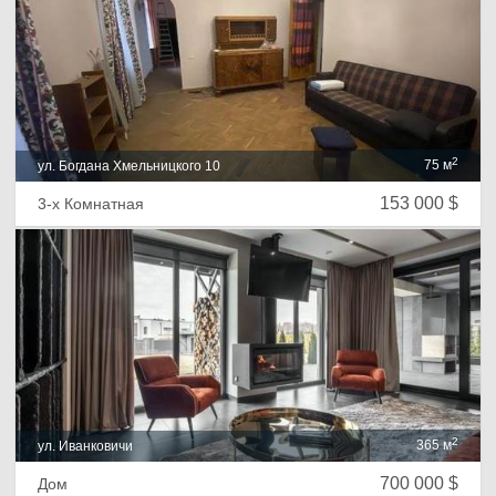
2
75 м
ул. Богдана Хмельницкого 10
153 000 $
3-х Комнатная
2
365 м
ул. Иванковичи
700 000 $
Дом