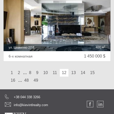
2
400 м
ул. Шевченко 27 Б
1 450 000 $
6-х комнатная
1
2
…
8
9
10
11
12
13
14
15
16
…
48
49
+38 044 338 3266
info@kievintlrealty.com