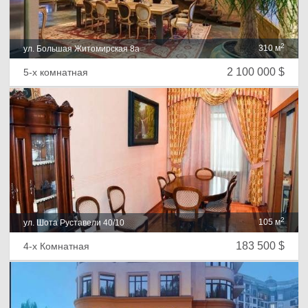
2
310 м
ул. Большая Житомирская 8а
2 100 000 $
5-х комнатная
2
105 м
ул. Шота Руставели 40/10
183 500 $
4-х Комнатная