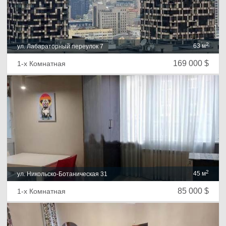
2
63 м
ул. Лабараторный переулок 7
169 000 $
1-х Комнатная
2
45 м
ул. Никольско-Ботаническая 31
85 000 $
1-х Комнатная