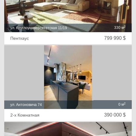
2
330 м
ул. Круглоуниверситетская 11/19
799 990 $
Пентхаус
2
0 м
ул. Антоновича 74
390 000 $
2-х Комнатная