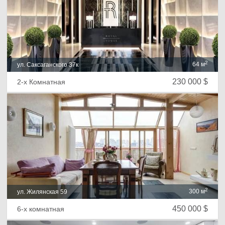
2
64 м
ул. Саксаганского 37к
230 000 $
2-х Комнатная
2
300 м
ул. Жилянская 59
450 000 $
6-х комнатная