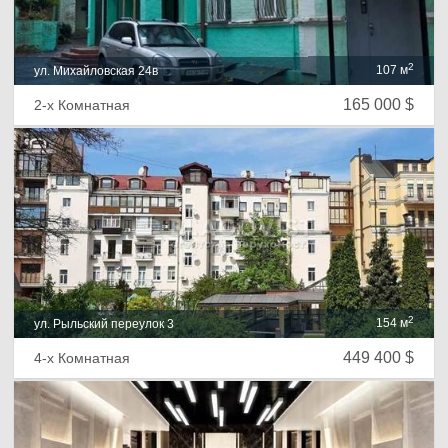
2
107 м
ул. Михайловская 24в
165 000 $
2-х Комнатная
2
154 м
ул. Рыльский переулок 3
449 400 $
4-х Комнатная