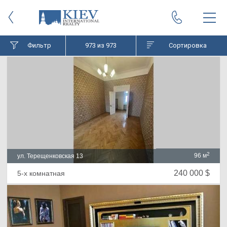
Фильтр
973
из 973
Сортировка
2
96 м
ул. Терещенковская 13
240 000 $
5-х комнатная