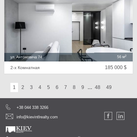
2
56 м
ул. Антоновича 74
185 000 $
2-х Комнатная
1
2
3
4
5
6
7
8
9
…
48
49
+38 044 338 3266
info@kievintlrealty.com