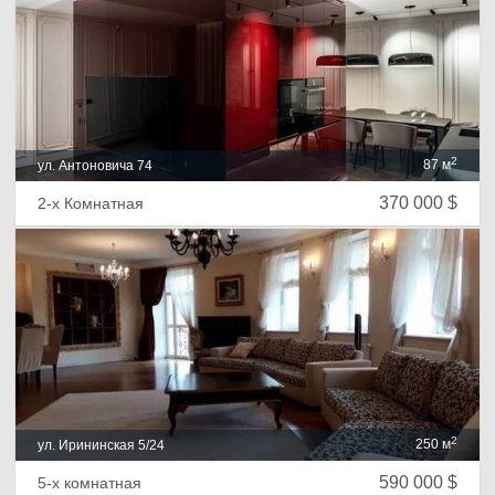
2
87 м
ул. Антоновича 74
370 000 $
2-х Комнатная
2
250 м
ул. Ирининская 5/24
590 000 $
5-х комнатная