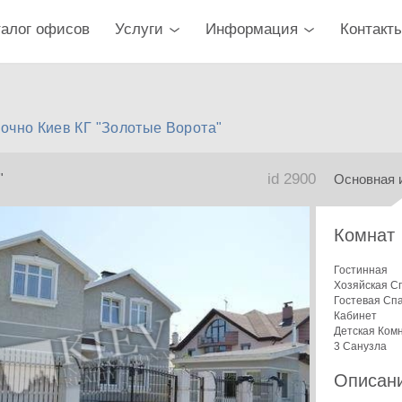
талог офисов
Услуги
Информация
Контакт
очно Киев КГ "Золотые Ворота"
id 2900
"
Основная 
Комнат
Гостинная
Хозяйская С
Гостевая Сп
Кабинет
Детская Ком
3 Санузла
Описан