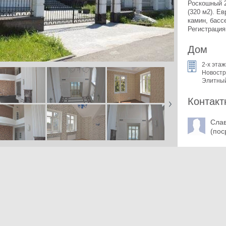
Роскошный 2
(320 м2). 
Ев
камин, бассе
Регистрация
Дом
2-x эта
Новостр
Элитны
Контакт
Сла
(пос