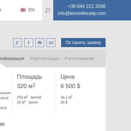
+38 044 221 3266
ы
EN
info@kievintlrealty.com
Оставить заявку
информация
Комплектация
Расположение
Площадь
Цена
2
320 м
6 500 $
пальня
2
2
250 м
жилой
За 1 м
альня
2
20 м
кухня
20 $
ната
ие