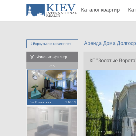
Каталог квартир
Ка
Аренда Дома Долгоср
Вернуться в каталог
rent
Изменить фильтр
КГ "Золотые Ворота
3-х Комнатная
1 600 $