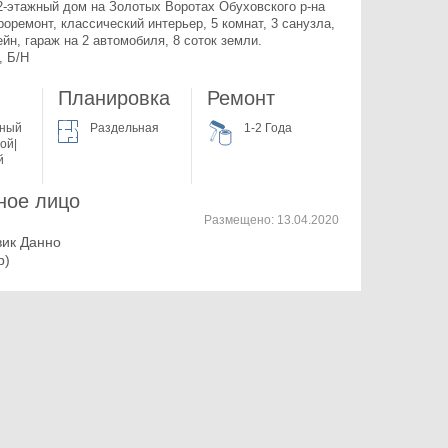
-этажный дом на Золотых Воротах Обуховского р-на 
роремонт, классический интерьер, 5 комнат, 3 санузла, 
йн, гараж на 2 автомобиля, 8 соток земли. 
, Б/Н
Планировка
Ремонт
жный
Раздельная
1-2 Года
ой|
й
ное лицо
Размещено:
13.04.2020
вик Данно
р)