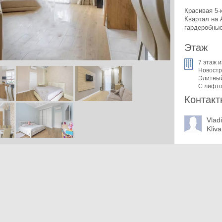
Красивая 5-
Квартал на 
гардеробные
Этаж
7 этаж и
Новостр
Элитны
С лифт
Контакт
Vlad
Kliv