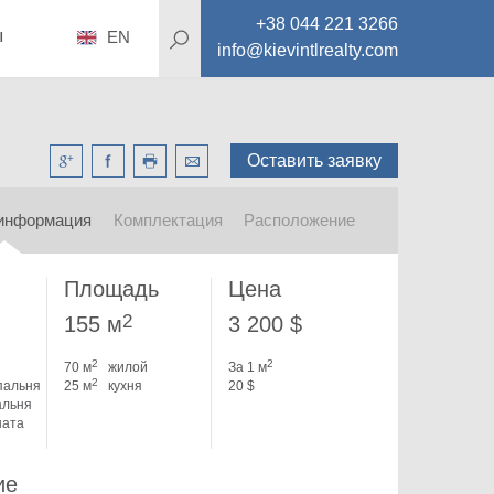
+38 044 221 3266
ы
EN
info@kievintlrealty.com
Оставить заявку
информация
Комплектация
Расположение
Площадь
Цена
2
155 м
3 200 $
2
2
70 м
жилой
За 1 м
2
пальня
25 м
кухня
20 $
альня
ната
ие