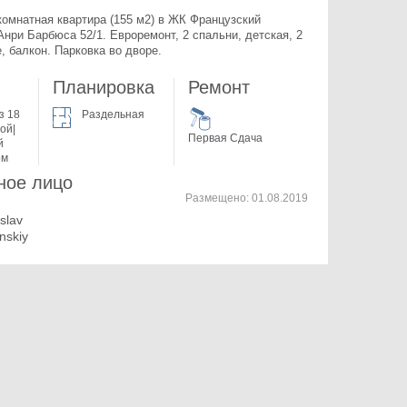
комнатная квартира (155 м2) в ЖК Французский 
Анри Барбюса 52/1. 
Евроремонт, 2 спальни, детская, 2 
, балкон. Парковка во дворе.
Планировка
Ремонт
з 18
Раздельная
ой|
Первая Сдача
й
ом
ное лицо
Размещено:
01.08.2019
islav
anskiy