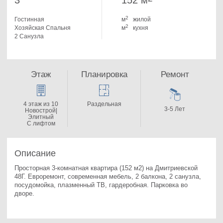
3
152 м
2
Гостинная
м
жилой
2
Хозяйская Спальня
м
кухня
2 Санузла
Этаж
Планировка
Ремонт
4 этаж из 10
Раздельная
3-5 Лет
Новострой|
Элитный
С лифтом
Описание
Просторная 3-комнатная квартира (152 м2) на Дмитриевской 
48Г. 
Евроремонт, современная мебель, 2 балкона, 2 санузла, 
посудомойка, плазменный ТВ, гардеробная. Парковка во 
дворе.