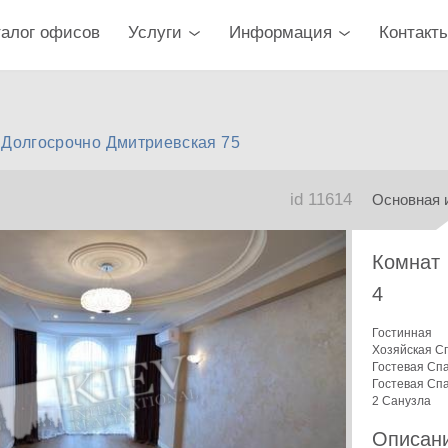
талог офисов
Услуги
Информация
Контакт
 Долгосрочно Дмитриевская 75
id 11614
Основная 
Комнат
4
Гостинная
Хозяйская С
Гостевая Сп
Гостевая Сп
2 Санузла
Описан