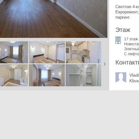
Евроремонт,
паркинг.
Этаж
17 этаж 
Новостр
Элитны
С лифт
Контакт
Vlad
Kliv