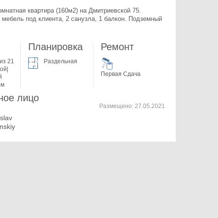
Светлая 4-комнатная квартира (160м2) на Дмитриевской 75. 
 мебель под клиента, 2 санузла, 1 балкон. Подземный 
Планировка
Ремонт
из 21
Раздельная
ой|
Первая Сдача
й
ом
ное лицо
Размещено:
27.05.2021
islav
anskiy