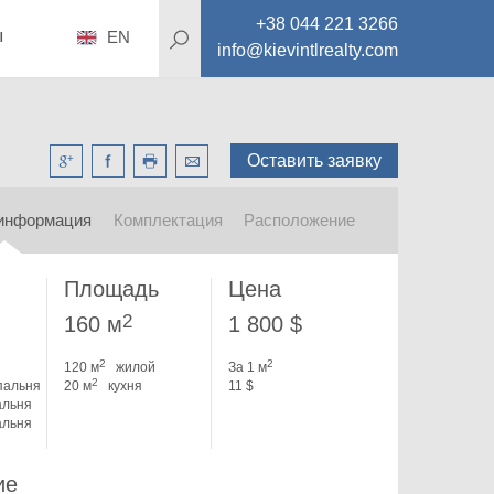
+38 044 221 3266
ы
EN
info@kievintlrealty.com
Оставить заявку
информация
Комплектация
Расположение
Площадь
Цена
2
160 м
1 800 $
2
2
120 м
жилой
За 1 м
2
пальня
20 м
кухня
11 $
альня
альня
ие