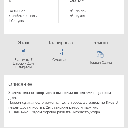
2
58 м
2
Гостинная
м
жилой
2
Хозяйская Спальня
м
кухня
1 Санузел
Этаж
Планировка
Ремонт
3 этаж из 7
Смежная
Первая Сдача
Царский Дом
С лифтом
Описание
Замечательная квартира с высокими потолками в царском 
доме .

Первая сдача после ремонта .Есть терраса с видом на Киев.В 
пешей доступности к 2м станциям метро и парк им. 
Т.Шевченко. Рядом хорошо развита инфраструктура.