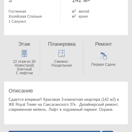
3
142 м
2
Гостинная
м
жилой
2
Хозяйская Спальня
м
кухня
1 Санузел
Этаж
Планировка
Ремонт
22 этаж из 30
Смежно-
Первая Сдача
Новострой|
Раздельная
Элитный
С лифтом
Описание
Сдается впервые!! Красивая 3-комнатная квартира (142 м2) в 
ЖК Royal Tower на Саксаганского 37к. 
 Дизайнерский ремонт, 
современная мебель. Лифт в подземный паркинг. Охрана.