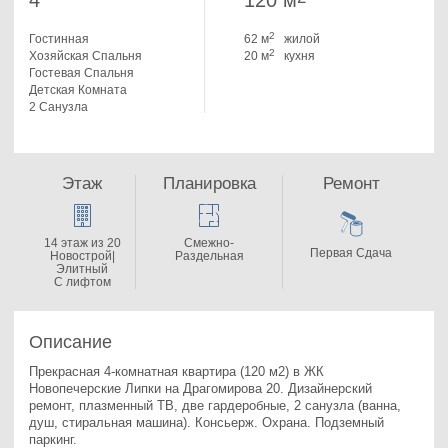
4
120 м
2
Гостинная
62 м
жилой
2
Хозяйская Спальня
20 м
кухня
Гостевая Спальня
Детская Комната
2 Санузла
Этаж
Планировка
Ремонт
14 этаж из 20
Смежно-
Первая Сдача
Новострой|
Раздельная
Элитный
С лифтом
Описание
Прекрасная 4-комнатная квартира (120 м2) в ЖК 
Новопечерские Липки на Драгомирова 20. 
Дизайнерский 
ремонт, плазменный ТВ, две гардеробные, 2 санузла (ванна, 
душ, стиральная машина). Консьерж. Охрана. Подземный 
паркинг.