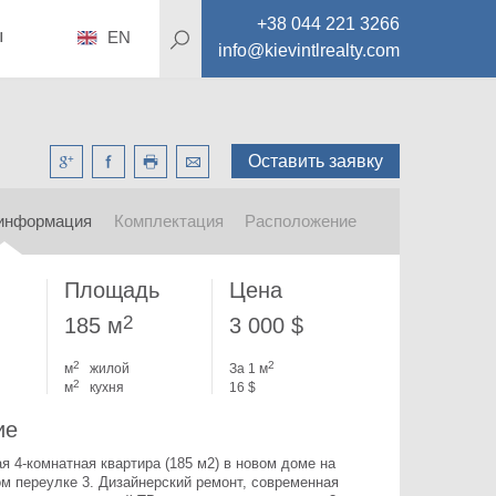
+38 044 221 3266
ы
EN
info@kievintlrealty.com
Оставить заявку
информация
Комплектация
Расположение
Площадь
Цена
2
185 м
3 000 $
2
2
м
жилой
За 1 м
2
м
кухня
16 $
ие
 4-комнатная квартира (185 м2) в новом доме на 
м переулке 3. 
Дизайнерский ремонт, современная 