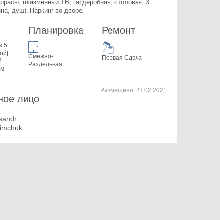
еррасы, плазменный ТВ, гардеробная, столовая, 3 
нна, душ). Паркинг во дворе.
Планировка
Ремонт
з 5
ой|
Смежно-
Первая Сдача
й
Раздельная
ом
Размещено:
23.02.2021
ное лицо
sandr
imchuk