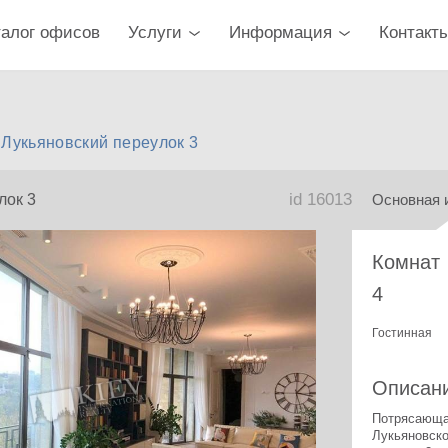
талог офисов
Услуги
Информация
Контакт
 Лукьяновский переулок 3
id 16013
лок 3
Основная 
Комнат
4
Гостинная
Описан
Потрясающая
Лукьяновско