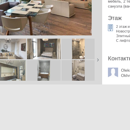
мебель, 2 т
санузла (ва
Этаж
2 этаж и
Новостр
Элитны
С лифт
Контакт
Olek
Okhr