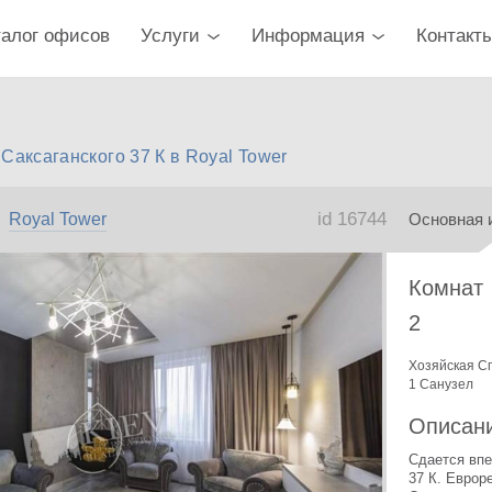
талог офисов
Услуги
Информация
Контакт
Саксаганского 37 К в Royal Tower
id 16744
Royal Tower
Основная 
Комнат
2
Хозяйская С
1 Санузел
Описан
Сдается впер
37 К. 
Евроре