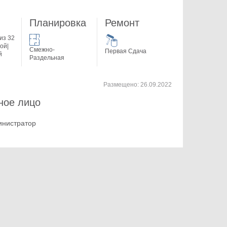
Планировка
Ремонт
из 32
ой|
Смежно-
Первая Сдача
й
Раздельная
Размещено:
26.09.2022
ное лицо
инистратор