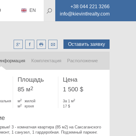
+38 044 221 3266
ы
EN
info@kievintlrealty.com
Оставить заявку
информация
Комплектация
Расположение
Площадь
Цена
2
85 м
1 500 $
2
2
пальня
м
жилой
За 1 м
2
м
кухня
17 $
ие
вые! 3 - комнатная квартира (85 м2) на Саксаганского 
монт, 1 санузел, 1 гардеробная. Подземный паркинг. 