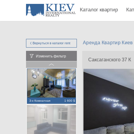
Каталог квартир
Ка
Аренда Квартир Киев 
Вернуться в каталог
rent
Изменить фильтр
Саксаганского 37 К
3-х Комнатная
1 600 $