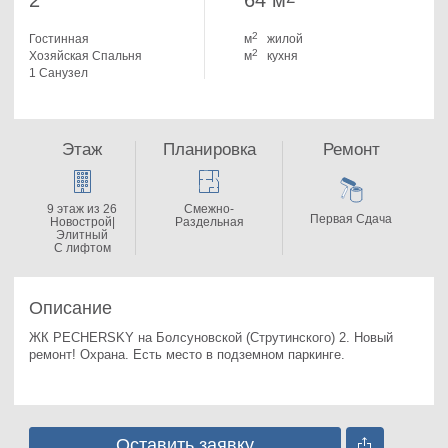
2
64 м
2
Гостинная
м
жилой
2
Хозяйская Спальня
м
кухня
1 Санузел
Этаж
Планировка
Ремонт
9 этаж из 26
Смежно-
Первая Сдача
Новострой|
Раздельная
Элитный
С лифтом
Описание
ЖК PECHERSKY на Болсуновской (Струтинского) 2. 
Новый 
ремонт! Охрана. Есть место в подземном паркинге.
Оставить заявку