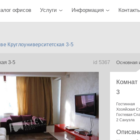
талог офисов
Услуги
Информация
Контакт
ве Круглоуниверситетская 3-5
id 5367
кая 3-5
Основная 
Комнат
3
Гостинная
Хозяйская С
Гостевая Сп
2 Санузла
Описан