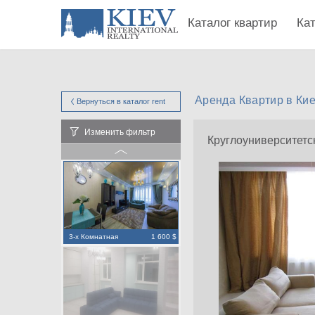
Каталог квартир
Ка
Аренда Квартир в Кие
Вернуться в каталог
rent
Изменить фильтр
Круглоуниверситетс
3-х Комнатная
1 600 $