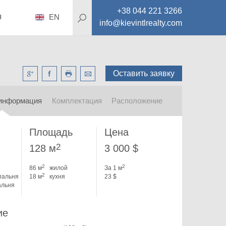
+38 044 221 3266
ы
EN
info@kievintlrealty.com
Оставить заявку
информация
Комплектация
Расположение
Площадь
Цена
2
128 м
3 000 $
2
2
86 м
жилой
За 1 м
2
пальня
18 м
кухня
23 $
альня
ие