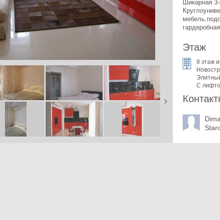
Шикарная 3-
Круглоуниве
мебель,подо
гардеробная,
Этаж
9 этаж и
Новостр
Элитны
С лифт
Контакт
Dim
Star