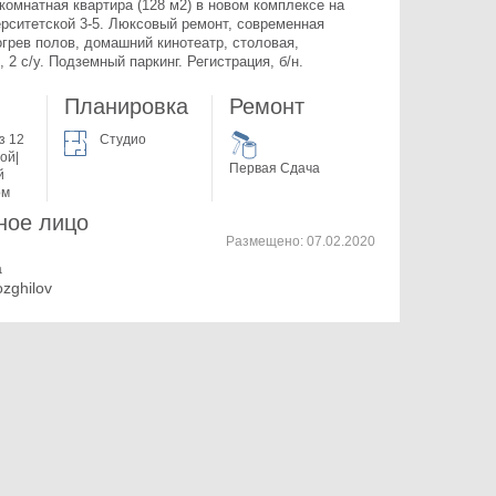
комнатная квартира (128 м2) в новом комплексе на 
рситетской 3-5. 
Люксовый ремонт, современная 
грев полов, домашний кинотеатр, столовая, 
 2 с/у. Подземный паркинг. Регистрация, б/н.
Планировка
Ремонт
з 12
Студио
ой|
Первая Сдача
й
ом
ное лицо
Размещено:
07.02.2020
a
ozghilov