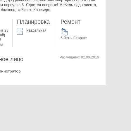
м переулке 6. 
Сдается впервые! Мебель под клиента, 
2 балкона, кабинет. Консьерж.
Планировка
Ремонт
из 23
Раздельная
ой|
5 Лет и Старше
й
ом
Размещено:
02.09.2019
ное лицо
инистратор