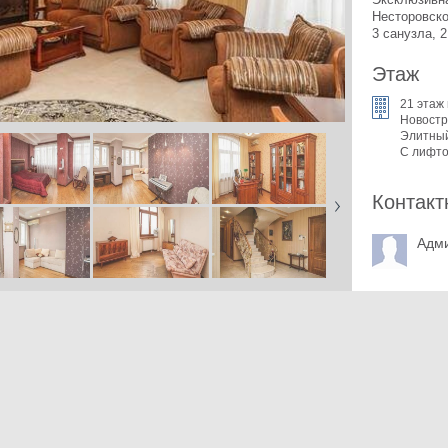
Несторовско
3 санузла, 
Этаж
21 этаж 
Новостр
Элитны
С лифт
Контакт
Адм