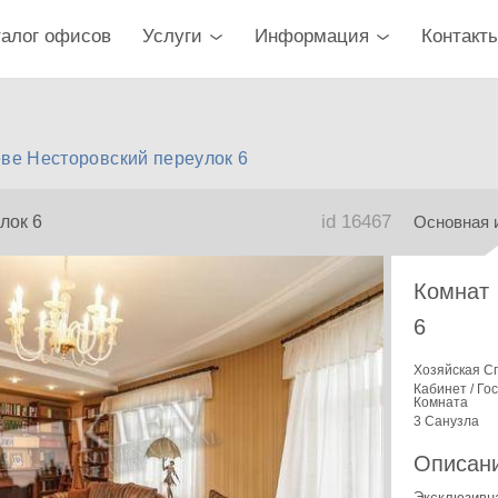
талог офисов
Услуги
Информация
Контакт
еве Несторовский переулок 6
id 16467
лок 6
Основная 
Комнат
6
Хозяйская С
Кабинет / Го
Комната
3 Санузла
Описан
Эксклюзивна