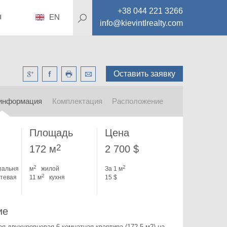
+38 044 221 3266
ы
EN
info@kievintlrealty.com
Оставить заявку
информация
Комплектация
Расположение
Площадь
Цена
2
172 м
2 700 $
2
2
пальня
м
жилой
За 1 м
2
стевая
11 м
кухня
15 $
ие
я двухуровневая 6-комнатная квартира (172,5 м2) на 