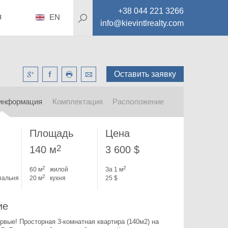
+38 044 221 3266
ы
EN
info@kievintlrealty.com
Оставить заявку
информация
Комплектация
Расположение
Площадь
Цена
2
140 м
3 600 $
2
2
60 м
жилой
За 1 м
2
пальня
20 м
кухня
25 $
ие
рвые! Просторная 3-комнатная квартира (140м2) на 