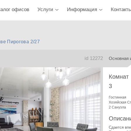
талог офисов
Услуги
Информация
Контакт
ве Пирогова 2/27
id 12272
Основная 
Комнат
3
Гостинная
Хозяйская С
2 Санузла
Описан
Сдается впе