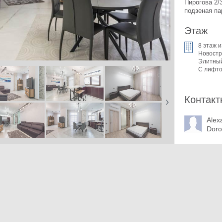
Пирогова 2/3
подзеная па
Этаж
8 этаж и
Новостр
Элитны
С лифт
Контакт
Alex
Dor