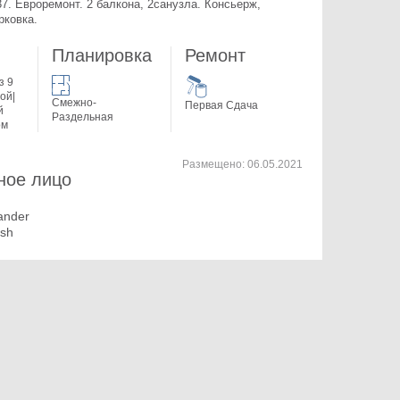
7. 
Евроремонт. 2 балкона, 2санузла. Консьерж, 
рковка.
Планировка
Ремонт
з 9
ой|
Смежно-
Первая Сдача
й
Раздельная
ом
Размещено:
06.05.2021
ное лицо
ander
osh