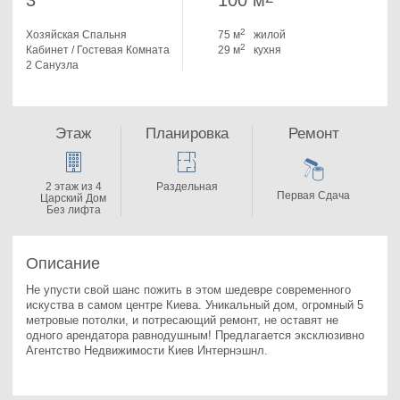
3
100 м
2
Хозяйская Спальня
75 м
жилой
2
Кабинет / Гостевая Комната
29 м
кухня
2 Санузла
Этаж
Планировка
Ремонт
2 этаж из 4
Раздельная
Первая Сдача
Царский Дом
Без лифта
Описание
Не упусти свой шанс пожить в этом шедевре современного 
искуства в самом центре Киева. Уникальный дом, огромный 5 
метровые потолки, и потресающий ремонт, не оставят не 
одного арендатора равнодушным! Предлагается эксклюзивно 
Агентство Недвижимости Киев Интернэшнл.