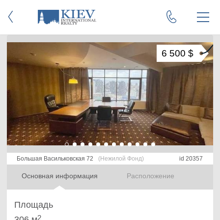
6 500 $
Большая Васильковская 72
(Нежилой Фонд)
id 20357
Основная информация
Расположение
Площадь
2
306 м