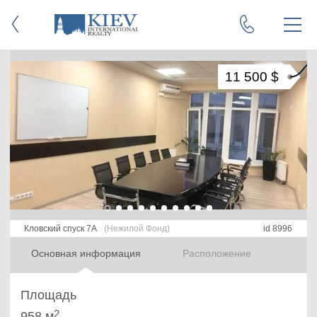
11 500 $
Кловский спуск 7А
(Нежилой Фонд)
id 8996
Основная информация
Расположение
Площадь
2
958 м