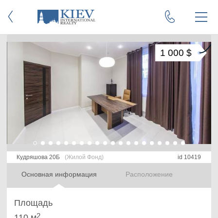
1 000 $
Кудряшова 20Б
(Жилой Фонд)
id 10419
Основная информация
Расположение
Площадь
2
110 м