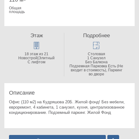
Общая
площадь
Этаж
Подробнее
18 этаж из 21
Столовая
Новострой|Элитный
1 Санузел
С лифтом
Без Балкона
Подземная Парковка Есть (Не
входит в стоимость), Паркинг
во дворе
Описание
Офис (110 м2) на Кудряшова 20Б. 
Жилой фонд! Без мебели,  
евроремонт, 4 кабинета, 1 санузел, кухня, централизованное 
кондиционирование. Подземный паркинг. Жилой Фонд