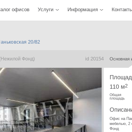
талог офисов
Услуги
Информация
Контакт
аньковская 20/82
id 20154
(Нежилой Фонд)
Основная 
Площад
2
110 м
Общая
площадь
Описан
Офис на Пан
мебелью, 2 
Фонд