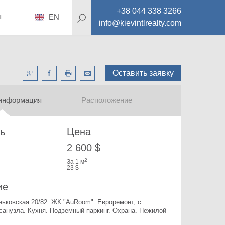
+38 044 338 3266
ы
EN
info@kievintlrealty.com
Оставить заявку
информация
Расположение
ь
Цена
2 600 $
2
За 1 м
23 $
ие
ьковская 20/82. 
ЖК "AuRoom". Евроремонт, с 
санузла. Кухня. Подземный паркинг. Охрана. Нежилой 