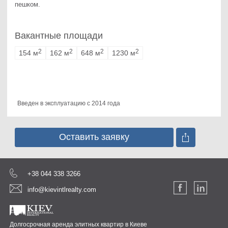
пешком.
Вакантные площади
2
2
2
2
154 м
162 м
648 м
1230 м
Введен в эксплуатацию с 2014 года
Оставить заявку
+38 044 338 3266
info@kievintlrealty.com
Долгосрочная аренда элитных квартир в Киеве