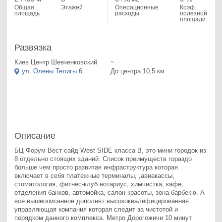
Общая
Этажей
Операционные
Коэф.
площадь
расходы
полезной
площади
Развязка
Киев Центр Шевченковский
~
ул. Олены Телигы 6
До центра 10,5 км
Описание
БЦ Форум Вест сайд West SIDE класса В, это мини городок из 
8 отдельно стоящих зданий. Список преимуществ гораздо 
больше чем просто развитая инфраструктура которая 
включает в себя платежные терминалы, ,авиакассы, 
стоматология, фитнес-клуб нотариус, химчистка, кафе, 
отделения банков, автомойка, салон красоты, зона барбекю. А 
все вышеописанное дополнят высококвалифицированная 
управляющая компания которая следит за чистотой и 
порядком данного комплекса. Метро Дорогожичи 10 минут 