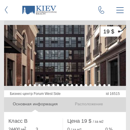
19 $
Бизнес-центр Forum West Side
id 16515
Основная информация
Расположение
Класс B
Цена 19 $
/ за м2
2
24400 м
3
0
0 %
/ за м
2