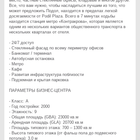
место, частные стеклянные офисы, кладовые и многое другое. 
Все, что вам нужно, чтобы насладиться лучшим из того, что 
может предложить Подол, находится в пределах легкой 
досягаемости от Podil Plaza. Всего в 7 минутах ходьбы 
находится станция метро «Контракрова», которая является 
одним из нескольких вариантов общественного транспорта в 
нескольких кварталах от отеля. 

- 24/7 доступ

- Стеклянный фасад по всему периметру офисов

- Банкомат / терминал

- Автобусная остановка

- Метро

- Кафе

- Развитая инфраструктура поблизости

- Подземная и крытая парковка

ПАРАМЕТРЫ БИЗНЕС-ЦЕНТРА

- Класс: A

- Год постройки: 2000

- Этажность: 9

- Общая площадь (GBA): 23000 кв.м 

- Арендная площадь (GLA): 20700 кв.м

- Площадь типового этажа: 700 – 1300 кв.м

- Высота типового этажа (от фальш пола до подвесного 
потолка): 3,0 м 
