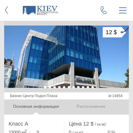
12 $
Бизнес Центр Подол Плаза
id 14854
Основная информация
Расположение
Класс A
Цена 12 $
/ за м2
2
23000 м
9
0
0 %
/ за м
2