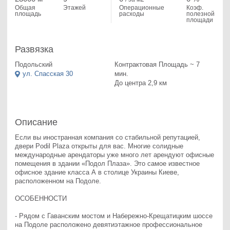
Общая
Этажей
Операционные
Коэф.
площадь
расходы
полезной
площади
Развязка
Подольский
Контрактовая Площадь ~ 7
ул. Спасская 30
мин.
До центра 2,9 км
Описание
Если вы иностранная компания со стабильной репутацией, 
двери Podil Plaza открыты для вас. Многие солидные 
международные арендаторы уже много лет арендуют офисные 
помещения в здании «Подол Плаза». Это самое известное 
офисное здание класса А в столице Украины Киеве, 
расположенном на Подоле.

ОСОБЕННОСТИ

- Рядом с Гаванским мостом и Набережно-Крещатицким шоссе 
на Подоле расположено девятиэтажное профессиональное 