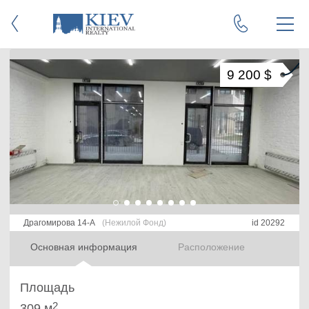
9 200 $
Драгомирова 14-А
(Нежилой Фонд)
id 20292
Основная информация
Расположение
Площадь
2
309 м