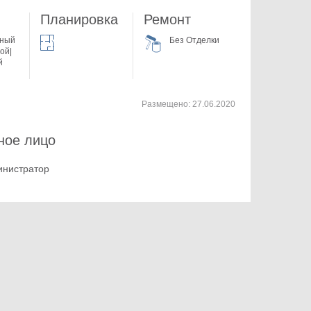
Планировка
Ремонт
жный
Без Отделки
ой|
й
Размещено:
27.06.2020
ное лицо
инистратор