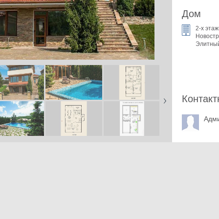
Дом
2-x эта
Новостр
Элитны
Контакт
Адм