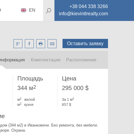
+38 044 338 3266
ы
EN
info@kievintlrealty.com
Оставить заявку
информация
Комплектация
Расположение
Площадь
Цена
2
344 м
295 000 $
2
2
м
жилой
За 1 м
2
м
кухня
857 $
ие
дом (344 м2) в Иванковичи. 
Без ремонта, без мебели. 
дворе. Охрана.