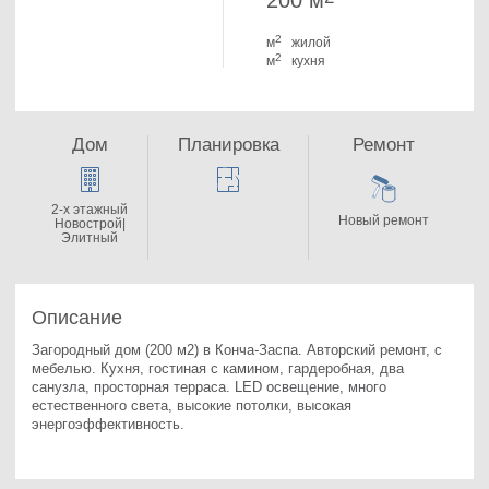
200 м
2
м
жилой
2
м
кухня
Дом
Планировка
Ремонт
2-x этажный
Новый ремонт
Новострой|
Элитный
Описание
Загородный дом (200 м2) в Конча-Заспа. 
Авторский ремонт, с 
мебелью. Кухня, гостиная с камином, гардеробная, два 
санузла, просторная терраса. LED освещение, много 
естественного света, высокие потолки, высокая 
энергоэффективность.