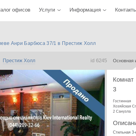
талог офисов
Услуги
Информация
Контакт
иеве Анри Барбюса 37/1 в Престиж Холл
id 6245
Престиж Холл
Основная 
Комнат
3
Гостинная
Хозяйская С
2 Санузла
Описан
Стильная 3-