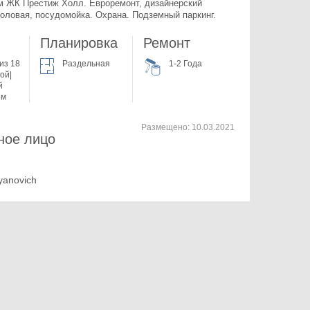
м ЖК Престиж Холл. 
Евроремонт, дизайнерский 
толовая, посудомойка. Охрана. Подземный паркинг.
Планировка
Ремонт
из 18
Раздельная
1-2 Года
ой|
й
ом
Размещено:
10.03.2021
ное лицо
yanovich