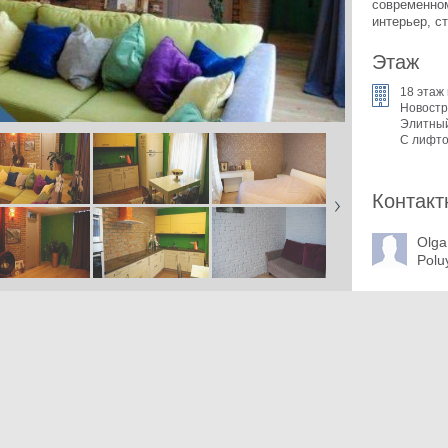
современно
интерьер, с
Этаж
18 этаж 
Новостр
Элитны
С лифт
Контакт
Olga
Polu