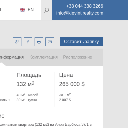
+38 044 338 3266
ы
EN
info@kievintlrealty.com
Оставить заявку
информация
Комплектация
Расположение
Площадь
Цена
2
132 м
265 000 $
2
2
40 м
жилой
За 1 м
2
пальня
30 м
кухня
2 007 $
ие
комнатная квартира (132 м2) на Анри Барбюса 37/1 в 