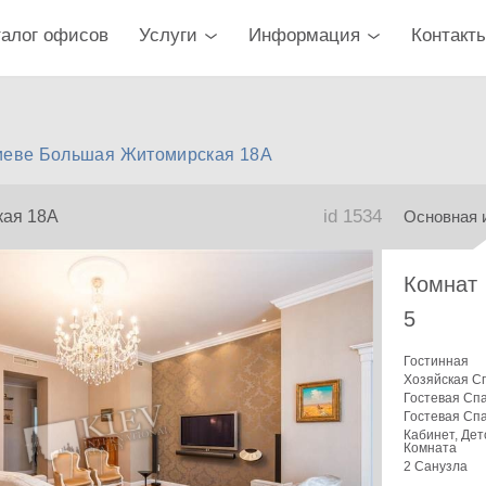
талог офисов
Услуги
Информация
Контакт
иеве Большая Житомирская 18А
id 1534
ая 18А
Основная 
Комнат
5
Гостинная
Хозяйская С
Гостевая Сп
Гостевая Сп
Кабинет, Дет
Комната
2 Санузла