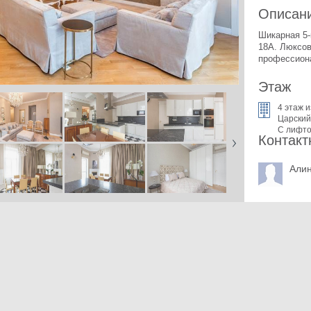
Описан
Шикарная 5-
18А. 
Люксов
профессиона
Этаж
4 этаж и
Царский
С лифт
Контакт
Алин