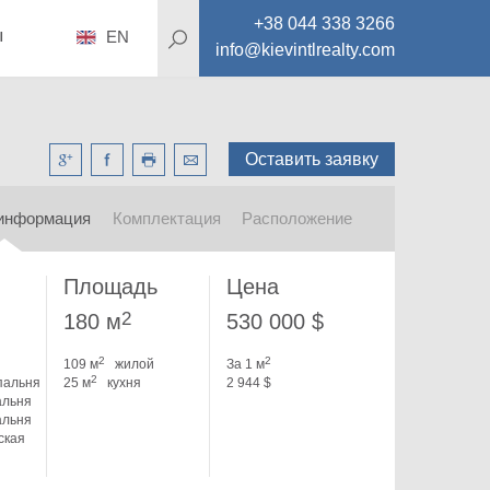
+38 044 338 3266
ы
EN
info@kievintlrealty.com
Оставить заявку
информация
Комплектация
Расположение
Площадь
Цена
2
180 м
530 000 $
2
2
109 м
жилой
За 1 м
2
пальня
25 м
кухня
2 944 $
альня
альня
ская