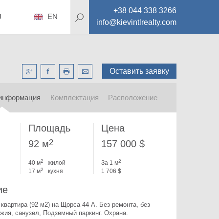
+38 044 338 3266
ы
EN
info@kievintlrealty.com
Оставить заявку
информация
Комплектация
Расположение
Площадь
Цена
2
92 м
157 000 $
2
2
40 м
жилой
За 1 м
2
17 м
кухня
1 706 $
ие
 квартира (92 м2) на Щорса 44 А. 
Без ремонта, без 
жия, санузел, Подземный паркинг. Охрана.