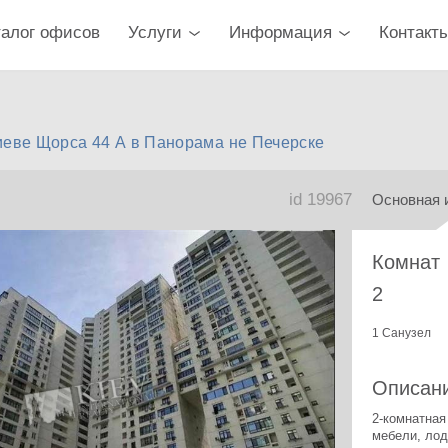
талог офисов
Услуги
Информация
Контакт
иеве Щорса 44 А в Панорама не Печерске
id 19967
Основная 
Комнат
2
1 Санузел
Описан
2-комнатная
мебели, лод