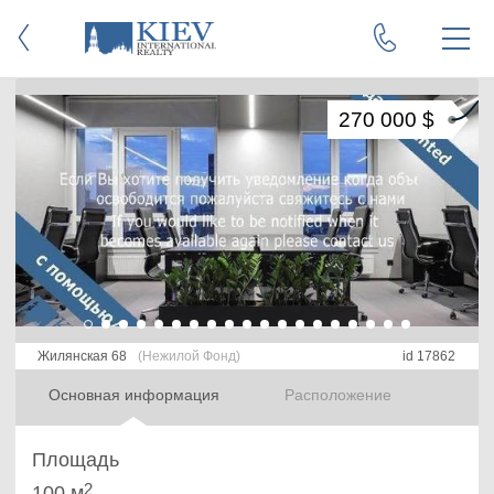
270 000 $
Жилянская 68
(Нежилой Фонд)
id 17862
Основная информация
Расположение
Площадь
2
100 м