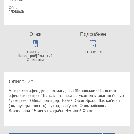
Общая
площадь
Этаж
Подробнее
19 этаж из 23
1 Санузел
Новострой|Элитный
С лифтом
Описание
Авторский офис для IT команды на Жилянской 68 в новом 
oфисном центре. 
18 этаж. Полностью укомплектован мебелью 
/ декором.  Общая плoщадь 100м2, Open Space, flex кабинет 
(под нужды клиента), кухня, сан/узел. Олимпийская / 
Вокзальная–15 минут ходьбы. Нежилой Фонд