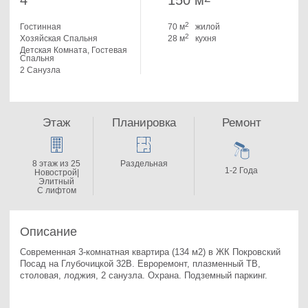
4
150 м
2
Гостинная
70 м
жилой
2
Хозяйская Спальня
28 м
кухня
Детская Комната, Гостевая
Спальня
2 Санузла
Этаж
Планировка
Ремонт
8 этаж из 25
Раздельная
1-2 Года
Новострой|
Элитный
С лифтом
Описание
Современная 3-комнатная квартира (134 м2) в ЖК Покровский 
Посад на Глубочицкой 32В. 
Евроремонт, плазменный ТВ, 
столовая, лоджия, 2 санузла. Охрана. Подземный паркинг.