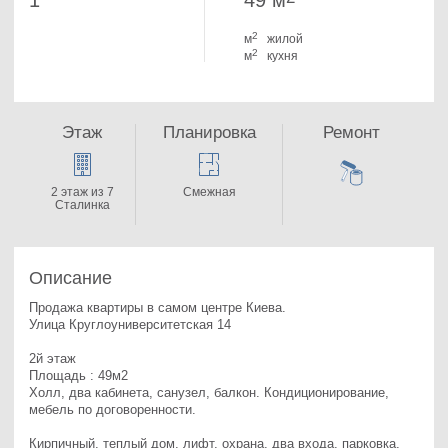
1
49 м
2
м
жилой
2
м
кухня
Этаж
Планировка
Ремонт
2 этаж из 7
Смежная
Сталинка
Описание
Продажа квартиры в самом центре Киева.

Улица Круглоуниверситетская 14

2й этаж

Площадь : 49м2

Холл, два кабинета, санузел, балкон. 
Кондиционирование, 
мебель по договоренности.

Кирпичный, теплый дом, лифт, охрана, два входа, парковка, 