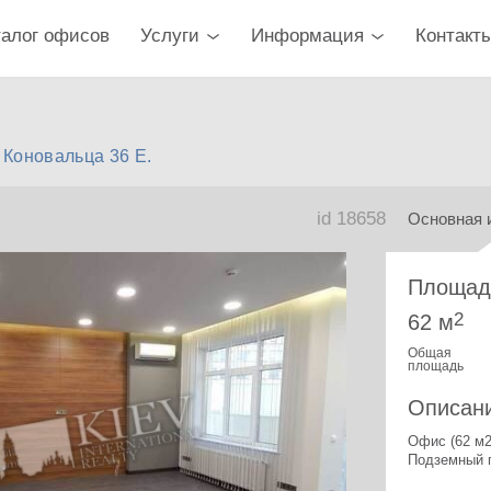
талог офисов
Услуги
Информация
Контакт
Коновальца 36 Е.
id 18658
Основная 
Площад
2
62 м
Общая
площадь
Описан
Офис (62 м2
Подземный п