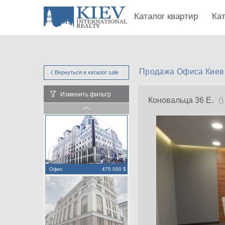
Каталог квартир
Ка
Продажа Офиса Киев 
Вернуться в каталог
sale
Изменить фильтр
Коновальца 36 Е.
()
Офис
475 000 $