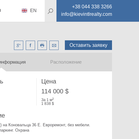
+38 044 338 3266
ы
EN
info@kievintlrealty.com
Оставить заявку
информация
Расположение
ь
Цена
114 000 $
2
За 1 м
1 838 $
ие
) на Коновальца 36 Е. 
Евроремонт, без мебели. 
аркинг. Охрана