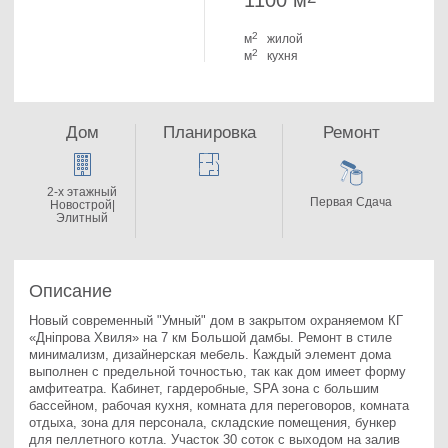
1100 м
2
м
жилой
2
м
кухня
Дом
Планировка
Ремонт
2-x этажный
Первая Сдача
Новострой|
Элитный
Описание
Новый современный "Умный" дом в закрытом охраняемом КГ 
«Днiпрова Хвиля» на 7 км Большой дамбы. Ремонт в стиле 
минимализм, дизайнерская мебель. Каждый элемент дома 
выполнен с предельной точностью, так как дом имеет форму 
амфитеатра. Кабинет, гардеробные, SPA зона с большим 
бассейном, рабочая кухня, комната для переговоров, комната 
отдыха, зона для персонала, складские помещения, бункер 
для пеллетного котла. Участок 30 соток с выходом на залив 