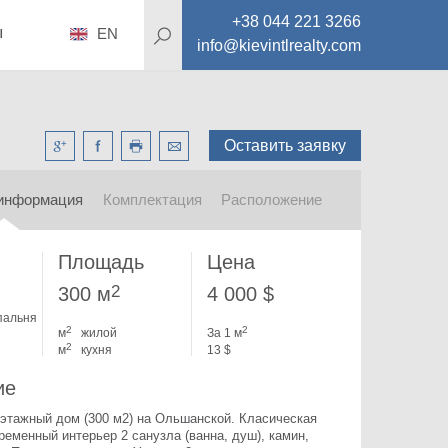
+38 044 221 3266
ы
EN
info@kievintlrealty.com
Оставить заявку
информация
Комплектация
Расположение
Площадь
Цена
2
300 м
4 000 $
пальня
2
2
м
жилой
За 1 м
2
м
кухня
13 $
ие
этажный дом (300 м2) на Ольшанской. 
Класическая 
ременный интерьер 2 санузла (ванна, душ), камин, 