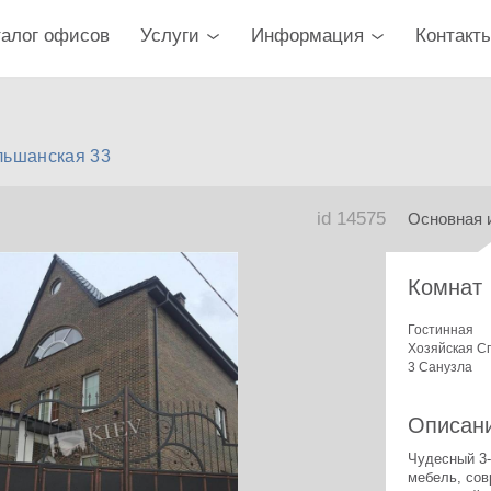
талог офисов
Услуги
Информация
Контакт
льшанская 33
id 14575
Основная 
Комнат
Гостинная
Хозяйская С
3 Санузла
Описан
Чудесный 3-
мебель, сов