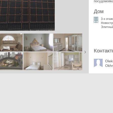
посудомойка
Дом
3-x эта
Новостр
Элитны
Контакт
Olek
Okhr