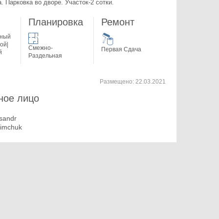
. Парковка во дворе. Участок-2 сотки.
Планировка
Ремонт
жный
ой|
Смежно-
Первая Сдача
й
Раздельная
Размещено:
22.03.2021
ное лицо
sandr
imchuk