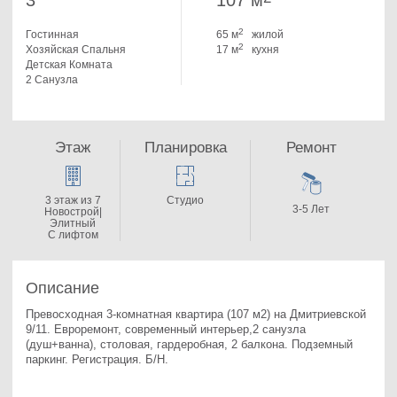
3
107 м
2
Гостинная
65 м
жилой
2
Хозяйская Спальня
17 м
кухня
Детская Комната
2 Санузла
Этаж
Планировка
Ремонт
3 этаж из 7
Студио
3-5 Лет
Новострой|
Элитный
С лифтом
Описание
Превосходная 3-комнатная квартира (107 м2) на Дмитриевской 
9/11. 
Евроремонт, современный интерьер,2 санузла 
(душ+ванна), столовая, гардеробная, 2 балкона. Подземный 
паркинг. Регистрация. Б/Н.