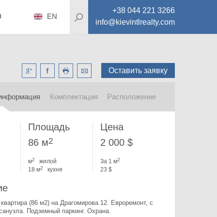
+38 044 221 3266
ы
EN
info@kievintlrealty.com
Оставить заявку
информация
Комплектация
Расположение
Площадь
Цена
2
86 м
2 000 $
2
2
м
жилой
За 1 м
2
18 м
кухня
23 $
ие
 квартира (86 м2) на Драгомирова 12. 
Евроремонт, с 
санузла. Подземный паркинг. Охрана.