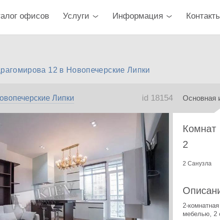
талог офисов
Услуги
Информация
Контакт
Драгомирова 12 в Новопечерские Липки
id 18154
овопечерские Липки
Основная 
Комнат
2
2 Санузла
Описан
2-комнатная
мебелью, 2 