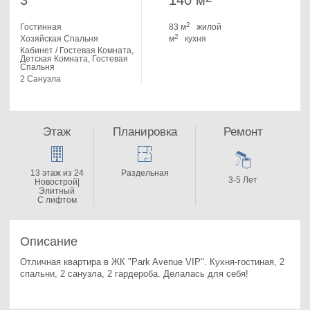
3
140 м
2
Гостинная
83 м
жилой
2
Хозяйская Спальня
м
кухня
Кабинет / Гостевая Комната,
Детская Комната, Гостевая
Спальня
2 Санузла
Этаж
Планировка
Ремонт
13 этаж из 24
Раздельная
3-5 Лет
Новострой|
Элитный
С лифтом
Описание
Отличная квартира в ЖК "Park Avenue VIP". 
Кухня-гостиная, 2 
спальни, 2 санузла, 2 гардероба. Делалась для себя!