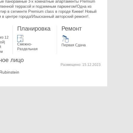
е панорамные 3-х комнатные апартаменты Premium 
ственной террасой и подземным паркингом!Одна из 
тир в сегменте Premium class в городе Киеве! Новый 
 в центре города!Изысканный авторский ремонт!. 
Планировка
Ремонт
из 12
ой|
Смежно-
Первая Сдача
й
Раздельная
ом
ное лицо
Размещено:
15.12.2023
 Rubinstein