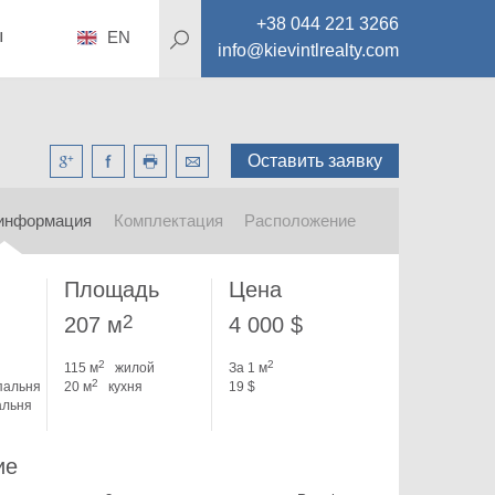
+38 044 221 3266
ы
EN
info@kievintlrealty.com
Оставить заявку
информация
Комплектация
Расположение
Площадь
Цена
2
207 м
4 000 $
2
2
115 м
жилой
За 1 м
2
пальня
20 м
кухня
19 $
альня
ие