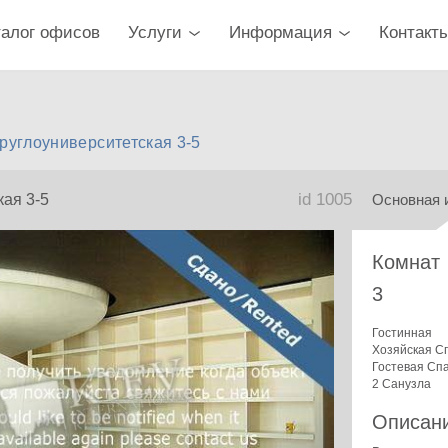
талог офисов
Услуги
Информация
Контакт
руглоуниверситетская 3-5
id 1005
кая 3-5
Основная 
Комнат
3
Гостинная
Хозяйская С
Гостевая Сп
2 Санузла
Описан