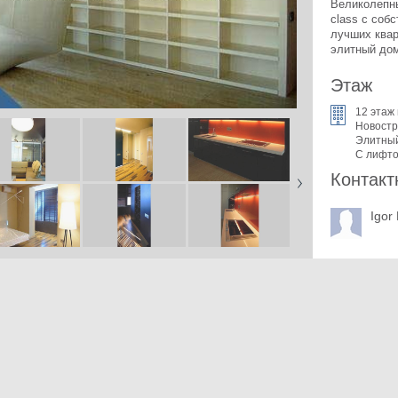
Великолепны
class с соб
лучших квар
элитный дом
Этаж
12 этаж 
Новостр
Элитны
С лифт
Контакт
Igor