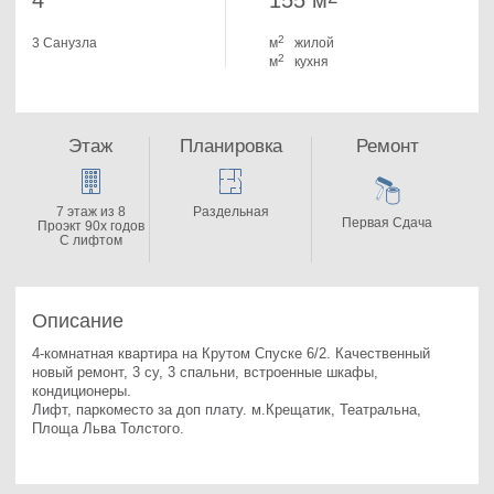
4
155 м
2
3 Санузла
м
жилой
2
м
кухня
Этаж
Планировка
Ремонт
7 этаж из 8
Раздельная
Первая Сдача
Проэкт 90х годов
С лифтом
Описание
4-комнатная квартира на Крутом Спуске 6/2. 
Качественный 
новый ремонт, 3 су, 3 спальни, встроенные шкафы, 
кондиционеры.

Лифт, паркоместо за доп плату. м.Крещатик, Театральна, 
Площа Льва Толстого.