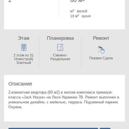
2
60 м
2
м
жилой
2
18 м
кухня
Этаж
Планировка
Ремонт
2 этаж из 31
Смежно-
Первая Сдача
Новострой|
Раздельная
Элитный
Описание
2-комнатная квартира (60 м2) в жилом комплексе премиум-
класса «Jack House» на Леси Украинки 7В. 
Ремонт выполнен в 
уникальном дизайне, с мебелью, терраса. Подземный паркинг. 
Охрана.