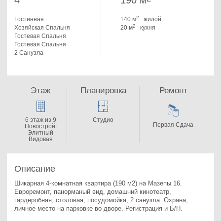
4
190 м
2
Гостинная
140 м
жилой
2
Хозяйская Спальня
20 м
кухня
Гостевая Спальня
Гостевая Спальня
2 Санузла
Этаж
Планировка
Ремонт
6 этаж из 9
Студио
Первая Сдача
Новострой|
Элитный
Видовая
Описание
Шикарная 4-комнатная квартира (190 м2) на Мазепы 16. 
Евроремонт, панорманый вид, домашний кинотеатр, 
гардеробная, столовая, посудомойка, 2 санузла. Охрана, 
личное место на парковке во дворе. Регистрация и Б/Н.