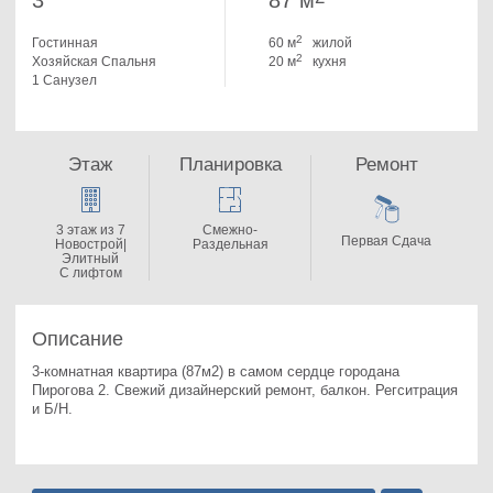
3
87 м
2
Гостинная
60 м
жилой
2
Хозяйская Спальня
20 м
кухня
1 Санузел
Этаж
Планировка
Ремонт
3 этаж из 7
Смежно-
Первая Сдача
Новострой|
Раздельная
Элитный
С лифтом
Описание
3-комнатная квартира (87м2) в самом сердце городана 
Пирогова 2. 
Свежий дизайнерский ремонт, балкон. Регситрация 
и Б/Н.