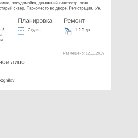
иралка, посудомойка, домашний кинотеатр, окна 
старый сквер. Паркоместо во дворе. Регистрация, б/н.
Планировка
Ремонт
з 5
Студио
1-2 Года
ка
ом
Размещено:
12.11.2019
ное лицо
a
ozghilov