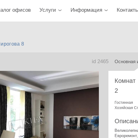
талог офисов
Услуги
Информация
Контакт
Пирогова 8
id 2465
Основная 
Комнат
2
Гостинная
Хозяйская С
Описан
Евроремонт,