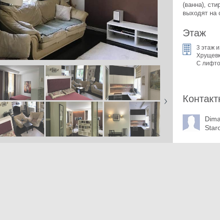
(ванна), ст
выходят на 
Этаж
3 этаж и
Хрущев
С лифт
Контакт
Dim
Star