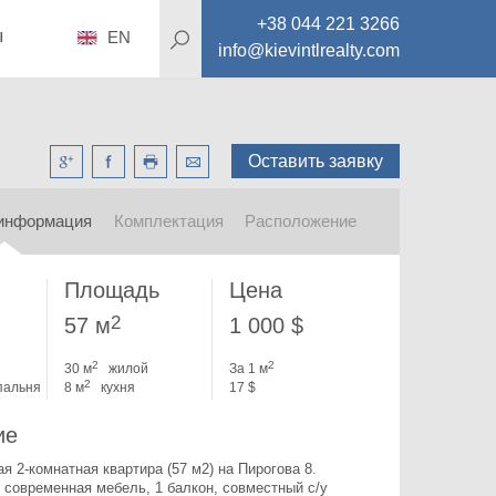
+38 044 221 3266
ы
EN
info@kievintlrealty.com
Оставить заявку
информация
Комплектация
Расположение
Площадь
Цена
2
57 м
1 000 $
2
2
30 м
жилой
За 1 м
2
пальня
8 м
кухня
17 $
ие
Великолепная 2-комнатная квартира (57 м2) на Пирогова 8. 
 современная мебель, 1 балкон, совместный с/у 