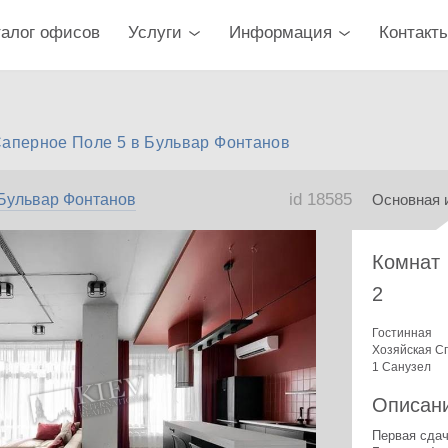
талог офисов
Услуги
Информация
Контакт
Саперное Поле 5 в Бульвар Фонтанов
id 18585
Бульвар Фонтанов
Основная 
Комнат
2
Гостинная
Хозяйская С
1 Санузел
Описан
Первая сдач