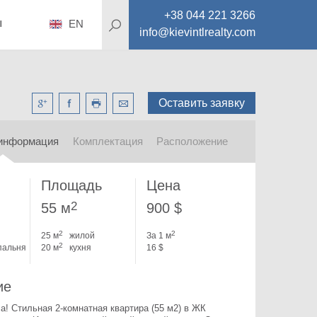
+38 044 221 3266
ы
EN
info@kievintlrealty.com
Оставить заявку
информация
Комплектация
Расположение
Площадь
Цена
2
55 м
900 $
2
2
25 м
жилой
За 1 м
2
пальня
20 м
кухня
16 $
ие
а! Стильная 2-комнатная квартира (55 м2) в ЖК 