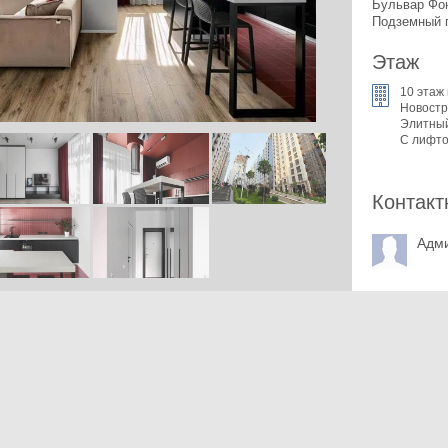
Бульвар Фон
Подземный п
Этаж
10 этаж 
Новостр
Элитны
С лифт
Контакт
Адм