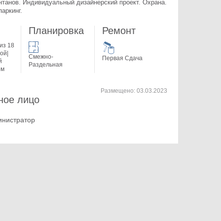
танов. 
Индивидуальный дизайнерский проект. Охрана. 
аркинг.
Планировка
Ремонт
из 18
ой|
Смежно-
Первая Сдача
й
Раздельная
ом
Размещено:
03.03.2023
ное лицо
инистратор