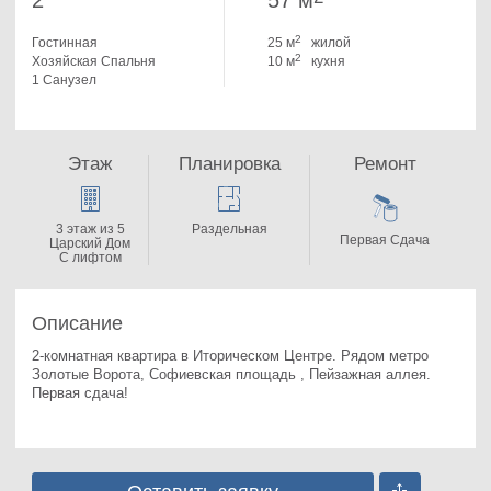
2
57 м
2
Гостинная
25 м
жилой
2
Хозяйская Спальня
10 м
кухня
1 Санузел
Этаж
Планировка
Ремонт
3 этаж из 5
Раздельная
Первая Сдача
Царский Дом
С лифтом
Описание
2-комнатная квартира в Иторическом Центре. 
Рядом метро 
Золотые Ворота, Софиевская площадь , Пейзажная аллея. 
Первая сдача!