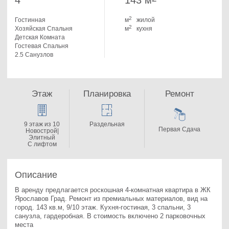
4
143 м
2
Гостинная
м
жилой
2
Хозяйская Спальня
м
кухня
Детская Комната
Гостевая Спальня
2.5 Санузлов
Этаж
Планировка
Ремонт
9 этаж из 10
Раздельная
Первая Сдача
Новострой|
Элитный
С лифтом
Описание
В аренду предлагается роскошная 4-комнатная квартира в ЖК 
Ярославов Град. 
Ремонт из премиальных материалов, вид на 
город. 143 кв.м, 9/10 этаж. Кухня-гостиная, 3 спальни, 3 
санузла, гардеробная. В стоимость включено 2 парковочных 
места