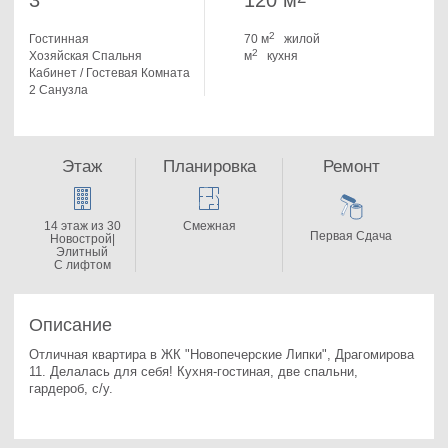
3
120 м
2
Гостинная
70 м
жилой
2
Хозяйская Спальня
м
кухня
Кабинет / Гостевая Комната
2 Санузла
Этаж
Планировка
Ремонт
14 этаж из 30
Смежная
Первая Сдача
Новострой|
Элитный
С лифтом
Описание
Отличная квартира в ЖК "Новопечерские Липки", Драгомирова 
11. 
Делалась для себя! Кухня-гостиная, две спальни, 
гардероб, с/у.