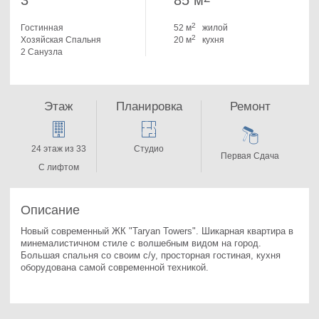
3
85 м
2
Гостинная
52 м
жилой
2
Хозяйская Спальня
20 м
кухня
2 Санузла
Этаж
Планировка
Ремонт
24 этаж из 33
Студио
Первая Сдача
С лифтом
Описание
Новый современный ЖК "Taryan Towers". 
Шикарная квартира в 
минемалистичном стиле с волшебным видом на город. 
Большая спальня со своим с/у, просторная гостиная, кухня 
оборудована самой современной техникой.