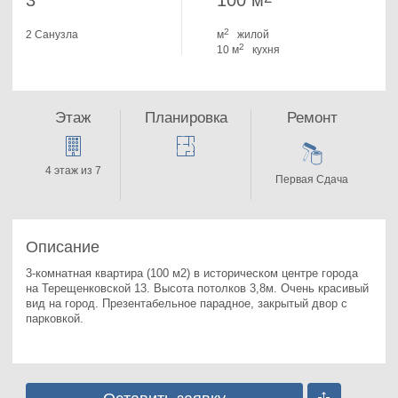
3
100 м
2
2 Санузла
м
жилой
2
10 м
кухня
Этаж
Планировка
Ремонт
4 этаж из 7
Первая Сдача
Описание
3-комнатная квартира (100 м2) в историческом центре города 
на Терещенковской 13. 
Высота потолков 3,8м. Очень красивый 
вид на город. Презентабельное парадное, закрытый двор с 
парковкой.